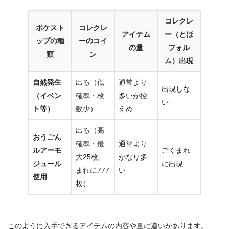
コレクレ
ポケスト
コレクレ
アイテム
ー（とほ
ップの種
ーのコイ
の量
フォル
類
ン
ム）出現
自然発生
出る（低
通常より
出現しな
（イベン
確率・枚
多いが控
い
ト等）
数少）
えめ
出る（高
おうごん
確率・最
通常より
ルアーモ
ごくまれ
大25枚、
かなり多
ジュール
に出現
まれに777
い
使用
枚）
このように入手できるアイテムの内容や量に違いがあります。