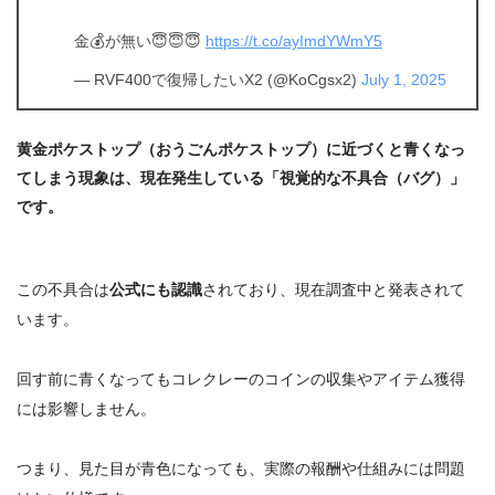
金💰が無い😇😇😇
https://t.co/ayImdYWmY5
— RVF400で復帰したいX2 (@KoCgsx2)
July 1, 2025
黄金ポケストップ（おうごんポケストップ）に近づくと青くなっ
てしまう現象は、現在発生している「
視覚的な不具合（バグ）
」
です。
この不具合は
公式にも認識
されており、現在
調査中
と発表されて
います。
回す前に青くなってもコレクレーのコインの収集やアイテム獲得
には影響しません。
つまり、
見た目が青色になっても、実際の報酬や仕組みには問題