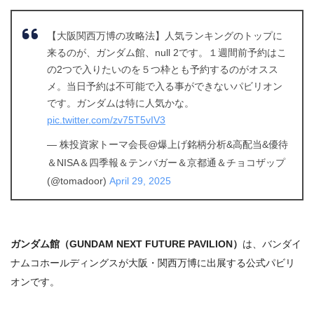
【大阪関西万博の攻略法】人気ランキングのトップに
来るのが、ガンダム館、null 2です。１週間前予約はこ
の2つで入りたいのを５つ枠とも予約するのがオスス
メ。当日予約は不可能で入る事ができないパビリオン
です。ガンダムは特に人気かな。
pic.twitter.com/zv75T5vIV3
— 株投資家トーマ会長@爆上げ銘柄分析&高配当&優待
＆NISA＆四季報＆テンバガー＆京都通＆チョコザップ
(@tomadoor)
April 29, 2025
ガンダム館（GUNDAM NEXT FUTURE PAVILION）
は、バンダイ
ナムコホールディングスが大阪・関西万博に出展する公式パビリ
オンです。