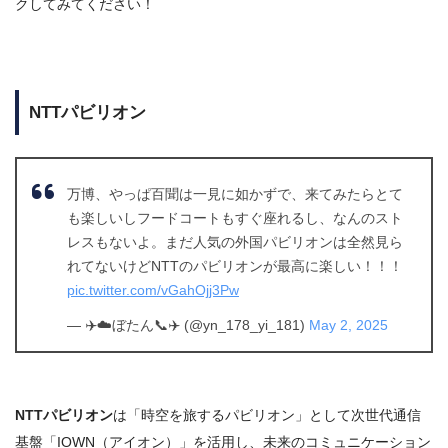
クしてみてください！
NTTパビリオン
万博、やっぱ百聞は一見に如かずで、来てみたらとて
も楽しいしフードコートもすぐ座れるし、なんのスト
レスもないよ。まだ人気の外国パビリオンは全然見ら
れてないけどNTTのパビリオンが最高に楽しい！！！
pic.twitter.com/vGahOjj3Pw
— ✈️☁️ぼたん📞✈️ (@yn_178_yi_181)
May 2, 2025
NTTパビリオン
は「時空を旅するパビリオン」として次世代通信
基盤「IOWN（アイオン）」を活用し、未来のコミュニケーション