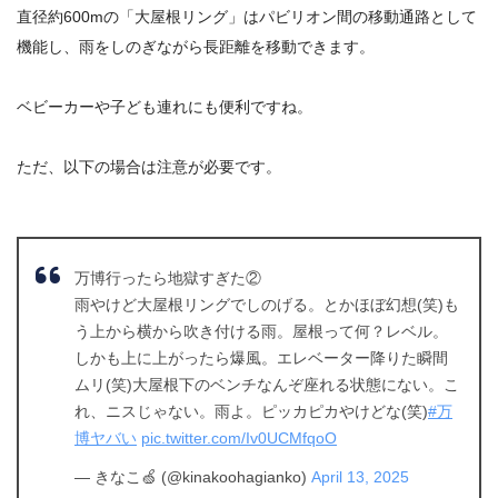
直径約600mの「大屋根リング」はパビリオン間の移動通路として
機能し、雨をしのぎながら長距離を移動できます。
ベビーカーや子ども連れにも便利ですね。
ただ、以下の場合は注意が必要です。
万博行ったら地獄すぎた②
雨やけど大屋根リングでしのげる。とかほぼ幻想(笑)も
う上から横から吹き付ける雨。屋根って何？レベル。
しかも上に上がったら爆風。エレベーター降りた瞬間
ムリ(笑)大屋根下のベンチなんぞ座れる状態にない。こ
れ、ニスじゃない。雨よ。ピッカピカやけどな(笑)
#万
博ヤバい
pic.twitter.com/Iv0UCMfqoO
— きなこ🍏 (@kinakoohagianko)
April 13, 2025