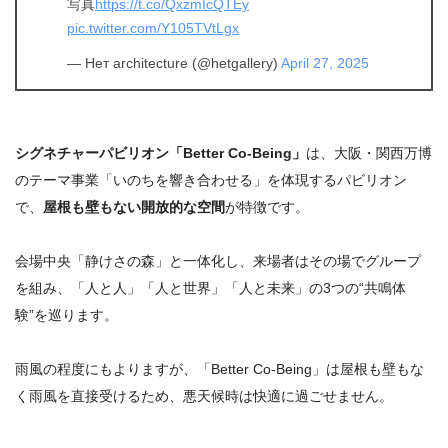
写真
https://t.co/QxzmIcQTEy
pic.twitter.com/Y105TVtLgx
— Нет architecture (@hetgallery)
April 27, 2025
シグネチャーパビリオン「Better Co-Being」
は、大阪・関西万博
のテーマ事業「いのちを響き合わせる」を体現するパビリオン
で、
屋根も壁もない開放的な空間
が特徴です。
会場中央「静けさの森」と一体化し、来場者はその場でグループ
を組み、「人と人」「人と世界」「人と未来」の3つの“共鳴体
験”を巡ります。
雨風の程度にもよりますが、
「Better Co-Being」は屋根も壁もな
く雨風を直接受けるため、悪天候時は快適に過ごせません。