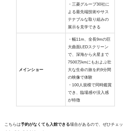
・三菱グループ30社に
よる最先端技術やサス
テナブルな取り組みの
展示を見学できる
・幅11m、全長9mの巨
大曲面LEDスクリーン
で、深海から火星まで
7500万kmにもおよぶ壮
メインショー
大な生命の旅を約9分間
の映像で体験
・100人規模で同時鑑賞
でき、臨場感や没入感
が特徴
こちらは
予約がなくても入館できる
場合があるので、ぜひチェッ