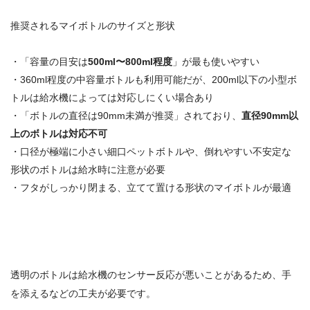
推奨されるマイボトルのサイズと形状
・「容量の目安は
500ml〜800ml程度
」が最も使いやすい
・360ml程度の中容量ボトルも利用可能だが、200ml以下の小型ボ
トルは給水機によっては対応しにくい場合あり
・「ボトルの直径は90mm未満が推奨」されており、
直径90mm以
上のボトルは対応不可
・口径が極端に小さい細口ペットボトルや、倒れやすい不安定な
形状のボトルは給水時に注意が必要
・フタがしっかり閉まる、立てて置ける形状のマイボトルが最適
透明のボトルは給水機のセンサー反応が悪いことがあるため、手
を添えるなどの工夫が必要です。