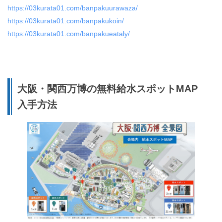
https://03kurata01.com/banpakuurawaza/
https://03kurata01.com/banpakukoin/
https://03kurata01.com/banpakueataly/
大阪・関西万博の無料給水スポットMAP
入手方法