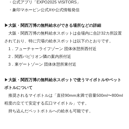
・公式アプリ「EXPO2025 VISITORS」
・象印マホービン公式Xや公式情報発信
▶
大阪・関西万博の
無料給水
ができる場所などの詳細
大阪・関西万博の無料給水スポットは会場内に合計32カ所設置
されており、特に穴場の給水スポットは以下のとおりです。
1．フューチャーライフゾーン 団体休憩所西付近
2．関西パビリオン隣の案内所付近
3．東ゲートゾーン 団体休憩所東付近
▶
大阪・関西万博の
無料給水スポット
で使うマイボトルやペット
ボトルについて
推奨されるマイボトルは「直径90mm未満で容量500ml〜800ml
程度の立てて安定する広口マイボトル」です。
持ち込んだペットボトルへの給水も可能です。