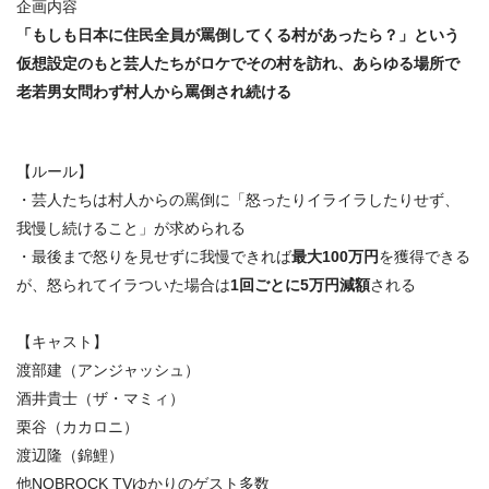
企画内容
「もしも​​日本に住民全員が罵倒してくる村があったら？」という
仮想設定のもと芸人たちがロケでその村を訪れ、あらゆる場所で
老若男女問わず村人から罵倒され続ける
【ルール】
・芸人たちは村人からの罵倒に「怒ったりイライラしたりせず、
我慢し続けること」が求められる
・最後まで怒りを見せずに我慢できれば
最大100万円
を獲得できる
が、怒られてイラついた場合は
1回ごとに5万円減額
される
【キャスト】
渡部建（アンジャッシュ）
酒井貴士（ザ・マミィ）
栗谷（カカロニ）
渡辺隆（錦鯉）
他NOBROCK TVゆかりのゲスト多数