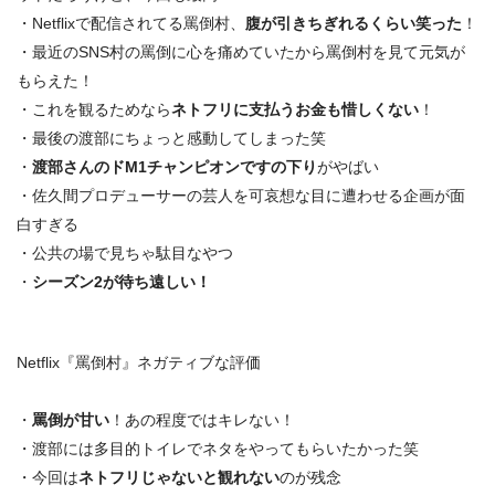
・Netflixで配信されてる罵倒村、
腹が引きちぎれるくらい笑った
！
・最近のSNS村の罵倒に心を痛めていたから罵倒村を見て元気が
もらえた！
・これを観るためなら
ネトフリに支払うお金も惜しくない
！
・最後の渡部にちょっと感動してしまった笑
・
渡部さんのドM1チャンピオンですの下り
がやばい
・佐久間プロデューサーの芸人を可哀想な目に遭わせる企画が面
白すぎる
・公共の場で見ちゃ駄目なやつ
・
シーズン2が待ち遠しい！
Netflix『罵倒村』ネガティブな評価
・
罵倒が甘い
！あの程度ではキレない！
・渡部には多目的トイレでネタをやってもらいたかった笑
・今回は
ネトフリじゃないと観れない
のが残念