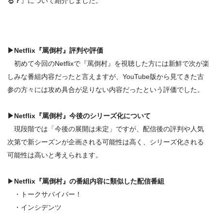
る？
』について紹介しました。
▶
Netflix『罵倒村』
評判や評価
初めて今回のNetflixで『罵倒村』を視聴した方には新鮮で次が楽
しみな番組内容だったと言えますが、YouTube版から見てきた古
参の方々には攻め具合が足りない内容だったという評価でした。
▶
Netflix『罵倒村』
今後のシリーズ化について
現段階では「今後の展開は未定」ですが、配信後の評判や人気
次第で新シーズンが企画される可能性は高く、シリーズ化される
可能性は高いと考えられます。
▶
Netflix『罵倒村』の番組内容に類似した配信番組
・トークサバイバー！
・インシデンツ