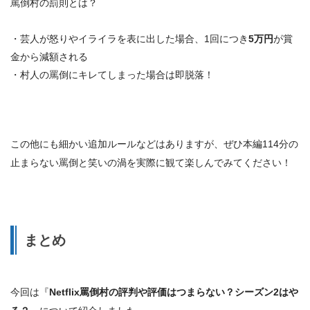
罵倒村の罰則とは？
・芸人が怒りやイライラを表に出した場合、1回につき
5万円
が賞
金から減額される
・村人の罵倒にキレてしまった場合は
即脱落
！
この他にも細かい追加ルールなどはありますが、ぜひ本編114分の
止まらない罵倒と笑いの渦を実際に観て楽しんでみてください！
まとめ
今回は『
Netflix罵倒村の評判や評価はつまらない？シーズン2はや