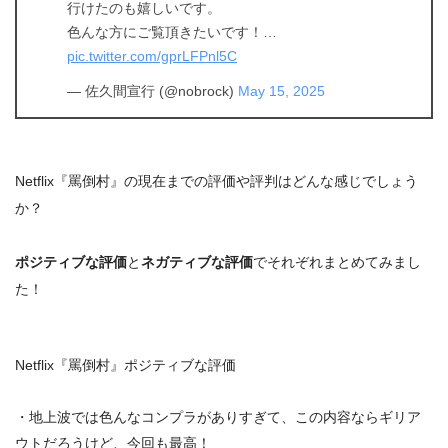
行けたのも嬉しいです。
色んな方にご覧頂きたいです！…
pic.twitter.com/gprLFPnl5C
— 佐久間宣行 (@nobrock)
May 15, 2025
Netflix『罵倒村』の現在までの評価や評判はどんな感じでしょう
か？
ポジティブな評価
と
ネガティブな評価
でそれぞれまとめてみまし
た！
Netflix『罵倒村』ポジティブな評価
・地上波では色んなコンプラがありすぎて、この内容ならギリア
ウトだろうけど、今回も最高！