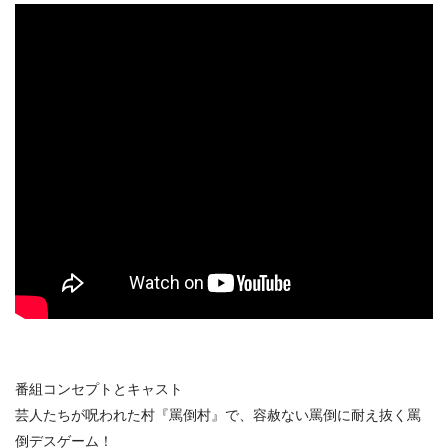
番組コンセプトとキャスト
芸人たちが呪われた村『罵倒村』で、容赦ない罵倒に耐え抜く罵
倒デスゲーム！