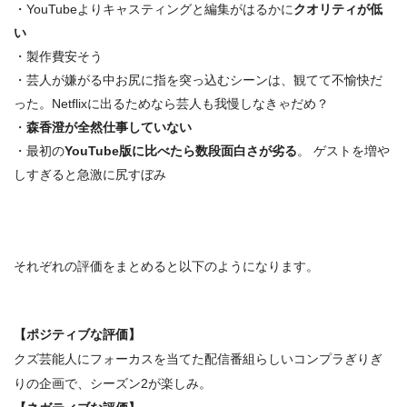
・YouTubeよりキャスティングと編集がはるかに
クオリティが低
い
・製作費安そう
・芸人が嫌がる中お尻に指を突っ込むシーンは、観てて不愉快だ
った。Netflixに出るためなら芸人も我慢しなきゃだめ？
・
森香澄が全然仕事していない
・最初の
YouTube版に比べたら数段面白さが劣る
。 ゲストを増や
しすぎると急激に尻すぼみ
それぞれの評価をまとめると以下のようになります。
【ポジティブな評価】
クズ芸能人にフォーカスを当てた配信番組らしいコンプラぎりぎ
りの企画で、シーズン2が楽しみ。