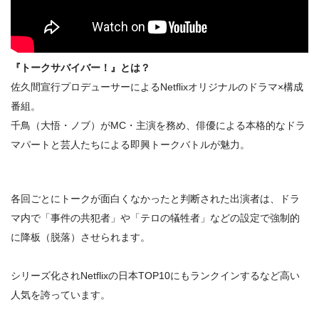
『トークサバイバー！』とは？
佐久間宣行プロデューサーによるNetflixオリジナルのドラマ×構成
番組。
千鳥（大悟・ノブ）がMC・主演を務め、俳優による本格的なドラ
マパートと芸人たちによる即興トークバトルが魅力。
各回ごとにトークが面白くなかったと判断された出演者は、ドラ
マ内で「事件の共犯者」や「テロの犠牲者」などの設定で強制的
に降板（脱落）させられます。
シリーズ化されNetflixの日本TOP10にもランクインするなど高い
人気を誇っています。