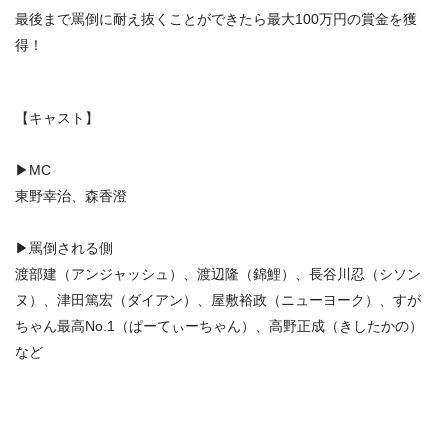
最後まで罵倒に耐え抜くことができたら最大100万円の賞金を獲
得！
【キャスト】
▶MC
東野幸治、森香澄
▶罵倒される側
渡部建（アンジャッシュ）、渡辺隆（錦鯉）、長谷川忍（シソン
ヌ）、津田篤宏（ダイアン）、屋敷裕政（ニューヨーク）、すが
ちゃん最高No.1（ぱーてぃーちゃん）、高野正成（きしたかの）
など