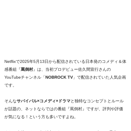
Netflixで2025年5月13日から配信されている日本発のコメディ＆体
感番組『
罵倒村
』は、当初プロデビュー佐久間宣行さんの
YouTubeチャンネル「
NOBROCK TV
」で配信されていた人気企画
です。
そんな
サバイバル×コメディ×ドラマ
と独特なコンセプトとルール
が話題の、ネットならではの番組『罵倒村』ですが、
評判や評価
が気になる！
という方も多いですよね。