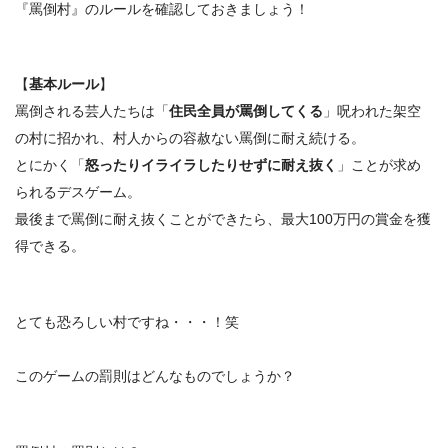
『罵倒村』のルールを確認しておきましょう！
【
基本ルール
】
罵倒される芸人たちは「
住民全員が罵倒してくる
」呪われた架空
の村に招かれ、村人からの容赦ない罵倒に耐え続ける。
とにかく「
怒ったりイライラしたりせずに耐え抜く
」ことが求め
られるデスゲーム。
最後まで罵倒に耐え抜くことができたら、
最大100万円の賞金
を獲
得できる。
とても恐ろしい村ですね・・・！笑
このゲームの罰則はどんなものでしょうか？