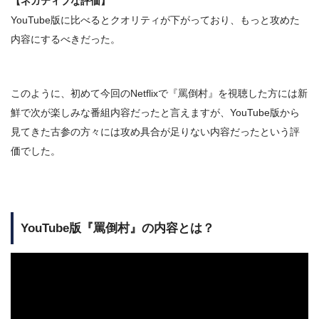
【ネガティブな評価】
YouTube版に比べるとクオリティが下がっており、もっと攻めた
内容にするべきだった。
このように、
初めて今回のNetflixで『罵倒村』を視聴した方には
新
鮮で次が楽しみな番組
内容だったと言えますが、YouTube版から
見てきた古参の方々には
攻め具合が足りない内容
だったという評
価でした。
YouTube版『罵倒村』の内容とは？