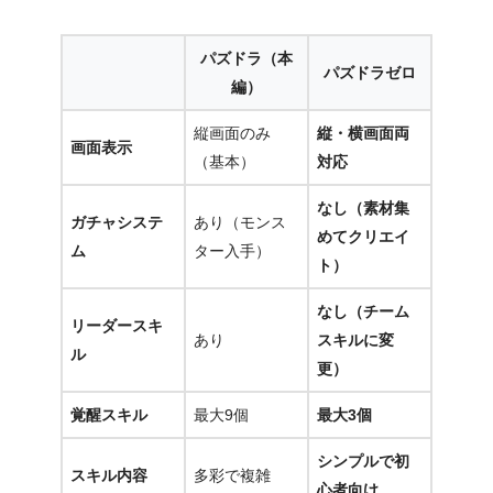
パズドラ（本
パズドラゼロ
編）
縦画面のみ
縦・横画面両
画面表示
（基本）
対応
なし（素材集
ガチャシステ
あり（モンス
めてクリエイ
ム
ター入手）
ト）
なし（チーム
リーダースキ
あり
スキルに変
ル
更）
覚醒スキル
最大9個
最大3個
シンプルで初
スキル内容
多彩で複雑
心者向け