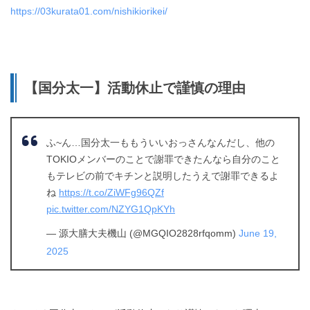
https://03kurata01.com/nishikiorikei/
【国分太一】活動休止で謹慎の理由
ふ~ん…国分太一ももういいおっさんなんだし、他の
TOKIOメンバーのことで謝罪できたんなら自分のこと
もテレビの前でキチンと説明したうえで謝罪できるよ
ね
https://t.co/ZiWFg96QZf
pic.twitter.com/NZYG1QpKYh
— 源大膳大夫機山 (@MGQIO2828rfqomm)
June 19,
2025