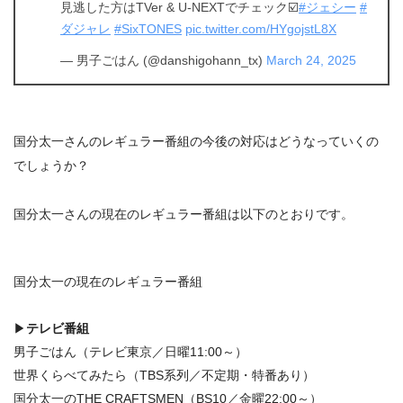
見逃した方はTVer & U-NEXTでチェック☑️
#ジェシー
#
ダジャレ
#SixTONES
pic.twitter.com/HYgojstL8X
— 男子ごはん (@danshigohann_tx)
March 24, 2025
国分太一さんのレギュラー番組の今後の対応はどうなっていくの
でしょうか？
国分太一さんの現在のレギュラー番組は以下のとおりです。
国分太一の現在のレギュラー番組
▶
テレビ番組
男子ごはん（テレビ東京／日曜11:00～）
世界くらべてみたら（TBS系列／不定期・特番あり）
国分太一のTHE CRAFTSMEN（BS10／金曜22:00～）