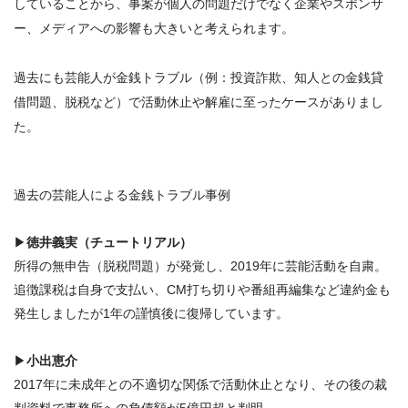
していることから、事案が個人の問題だけでなく企業やスポンサ
ー、メディアへの影響も大きいと考えられます。
過去にも芸能人が金銭トラブル（例：投資詐欺、知人との金銭貸
借問題、脱税など）で活動休止や解雇に至ったケースがありまし
た。
過去の芸能人による金銭トラブル事例
▶
徳井義実（チュートリアル）
所得の無申告（脱税問題）が発覚し、2019年に芸能活動を自粛。
追徴課税は自身で支払い、CM打ち切りや番組再編集など違約金も
発生しましたが1年の謹慎後に復帰しています。
▶
小出恵介
2017年に未成年との不適切な関係で活動休止となり、その後の裁