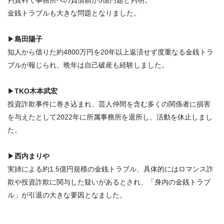
判資料で事務所への負債額が5億円超と判明。
金銭トラブルも大きな問題となりました。
▶
島田陽子
知人から借りた約4800万円を20年以上返済せず度重なる金銭トラ
ブルが報じられ、晩年は自己破産も経験しました。
▶
TKO木本武宏
投資詐欺事件に巻き込まれ、芸人仲間を含む多くの関係者に損害
を与えたとして2022年に所属事務所を退所し、活動を休止しまし
た。
▶
西内まりや
実姉による約1.5億円規模の金銭トラブル、具体的にはロマンス詐
欺や投資詐欺に関与した疑いがあるとされ、「身内の金銭トラブ
ル」が引退の大きな要因となました。