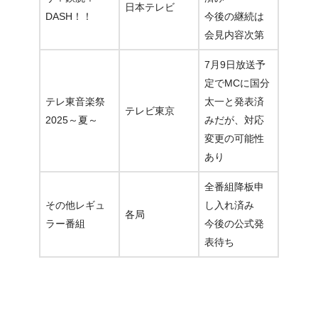
日本テレビ
DASH！！
今後の継続は
会見内容次第
7月9日放送予
定でMCに国分
テレ東音楽祭
太一と発表済
テレビ東京
2025～夏～
みだが、対応
変更の可能性
あり
全番組降板申
その他レギュ
し入れ済み
各局
ラー番組
今後の公式発
表待ち