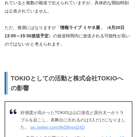
れている
と複数の報道で伝えられていますが、具体的な開始時刻
は公表されていません。
ただ、推測にはなりますが「
情報ライブ ミヤネ屋
」（
6月20日
13:55～15:50放送予定
）の
放送時間内に放送される可能性が高い
のではないかと考えられます。
TOKIOとしての活動と株式会社TOKIOへ
の影響
好感度が高かったTOKIOは山口達也と国分太一がトラ
ブルを起こし、表舞台に出れるのは3人だけになりまし
た。
pic.twitter.com/9kDBnpd24D