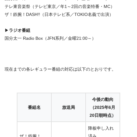
テレ東音楽祭（テレビ東京／年1～2回の音楽特番・MC）
ザ！鉄腕！DASH!!（日本テレビ系／TOKIO名義で出演）
▶
ラジオ番組
国分太一 Radio Box（JFN系列／金曜21:00～）
現在までの各レギュラー番組の対応は以下のとおりです。
今後の動向
番組名
放送局
（2025年6月
20日朝時点）
降板申し入れ
ザ！鉄腕！
済み