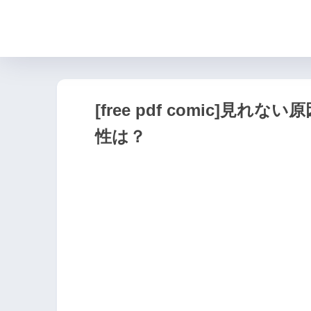
[free pdf comic]
性は？