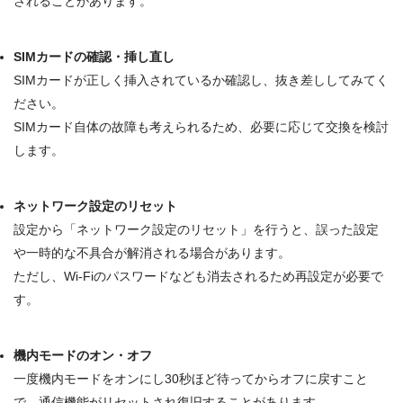
されることがあります
。
SIMカードの確認・挿し直し
SIMカード
が正しく挿入されているか確認し、抜き差ししてみてく
ださい。
SIMカード自体の故障も考えられるため、必要に応じて交換を検討
します
。
ネットワーク設定のリセット
設定から「
ネットワーク設定のリセット
」を行うと、誤った設定
や一時的な不具合が解消される場合があります。
ただし、Wi-Fiのパスワードなども消去されるため再設定が必要で
す
。
機内モードのオン・オフ
一度
機内モードをオンにし30秒ほど待ってからオフに戻す
こと
で、通信機能がリセットされ復旧することがあります
。