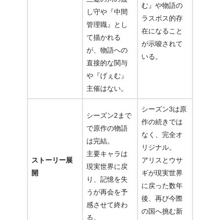
む』や
物語の
し守や
『中間
ラスボス的存
管理職』
とし
在
になること
て描かれる
が示唆されて
が、物語への
いる
。
直接的な関与
や『げぇむ』
主催はない
。
シーズン3は原
シーズン2まで
作の続きでは
で原作の物語
なく、
完全オ
は完結。
リジナル
。
主要キャラは
ストーリー展
アリスとウサ
現実世界に戻
開
ギが現実世界
り、記憶を失
に戻った数年
うが再会を予
後、再び今際
感させて終わ
の国へ挑む新
る
。