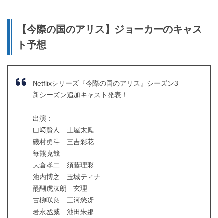
【今際の国のアリス】ジョーカーのキャス
ト予想
Netflixシリーズ『今際の国のアリス』シーズン3
新シーズン追加キャスト発表！
出演：
山﨑賢人 土屋太鳳
磯村勇斗 三吉彩花
毎熊克哉
大倉孝二 須藤理彩
池内博之 玉城ティナ
醍醐虎汰朗 玄理
吉柳咲良 三河悠冴
岩永丞威 池田朱那