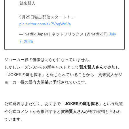
賀来賢人
9月25日独占配信スタート！…
pic.twitter.com/skPVpgWoVa
— Netflix Japan | ネットフリックス (@NetflixJP)
July
7, 2025
ジョーカー役の
俳優は明らかになっていません。
しかしシーズン3からの新キャストとして
賀来賢人さん
が参加し
「JOKERの鍵を握る」と報じられていることから、
賀来賢人がジ
ョーカー役の最有力候補
と予想されています。
公式発表はまだなく、あくまで「
JOKERの鍵を握る
」という報道
や公式コメントから推測すると
賀来賢人さん
が有力候補と言われ
ています。