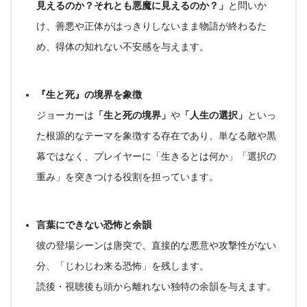
見えるのか？それとも悪魔に見えるのか？」
と問いか
け、善悪や正体がはっきりしないまま物語が終わるた
め、
得体の知れない不安感
を与えます
。
『生と死』の境界を象徴
ジョーカーは
「生と死の境界」
や
「人生の選択」
といっ
た根源的なテーマを象徴する存在であり、単なる敵や黒
幕ではなく、プレイヤーに「生きるとは何か」「選択の
重み」を突きつける役割を担っています
。
言葉にできない恐怖と余韻
彼の登場シーンは唐突で、直接的な悪意や攻撃性がない
分、
「じわじわ来る恐怖」
を残します。
読後・視聴後も頭から離れない独特の余韻を与えます
。