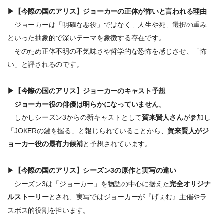
▶【
今際の国のアリス】ジョーカーの正体が怖いと言われる理由
ジョーカーは「明確な悪役」ではなく、人生や死、選択の重み
といった抽象的で深いテーマを象徴する存在です。
そのため正体不明の不気味さや哲学的な恐怖を感じさせ、「怖
い」と評されるのです。
▶
【
今際の国のアリス】ジョーカーの
キャスト予想
ジョーカー役の俳優は明らかになっていません
。
しかしシーズン3からの新キャストとして
賀来賢人さん
が参加し
「JOKERの鍵を握る」と報じられていることから、
賀来賢人がジ
ョーカー役の最有力候補
と予想されています。
▶
【
今際の国のアリス】
シーズン3の原作と実写の違い
シーズン3は「ジョーカー」を物語の中心に据えた
完全オリジナ
ルストーリー
とされ、実写ではジョーカーが『げぇむ』主催やラ
スボス的役割を担います。