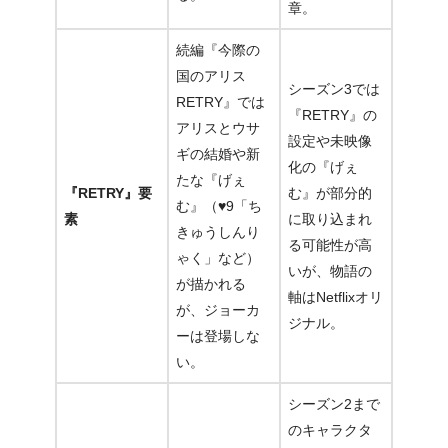
章
。
続編『今際の
国のアリス
シーズン3では
RETRY』では
『RETRY』の
アリスとウサ
設定や未映像
ギの結婚や新
化の『げぇ
たな『げぇ
『RETRY』要
む』が部分的
む』（♥9「ち
素
に取り込まれ
きゅうしんり
る可能性が高
ゃく」など）
いが、物語の
が描かれる
軸はNetflixオリ
が、
ジョーカ
ジナル
。
ーは登場しな
い
。
シーズン2まで
のキャラクタ