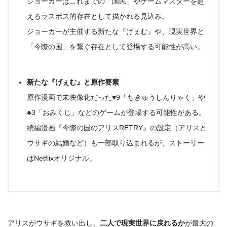
ジョーカーはこれまでの「国民」やゲームマスターを超
える
ラスボス的存在
として描かれる見込み
。
ジョーカーが主催する新たな『げぇむ』や、現実世界と
「今際の国」を繋ぐ存在として登場する可能性が高い
。
新たな『げぇむ』と原作要素
原作漫画で未映像化だった♥9「ちきゅうしんりゃく」や
♣3「おみくじ」などのゲームが登場する可能性がある
。
続編漫画『今際の国のアリスRETRY』の設定（アリスと
ウサギの結婚など）も一部取り込まれるが、
ストーリー
はNetflixオリジナル
。
アリスがウサギを救い出し、
二人で現実世界に戻れるか
が最大の