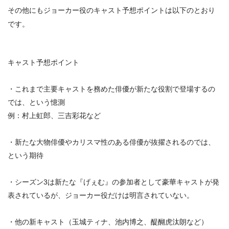
その他にもジョーカー役のキャスト予想ポイントは以下のとおり
です。
キャスト予想ポイント
・これまで主要キャストを務めた俳優が新たな役割で登場するの
では、という憶測
例：村上虹郎、三吉彩花など
・新たな大物俳優やカリスマ性のある俳優が抜擢されるのでは、
という期待
・シーズン3は新たな『げぇむ』の参加者として豪華キャストが発
表されているが、
ジョーカー役だけは明言されていない
。
・他の新キャスト（玉城ティナ、池内博之、醍醐虎汰朗など）