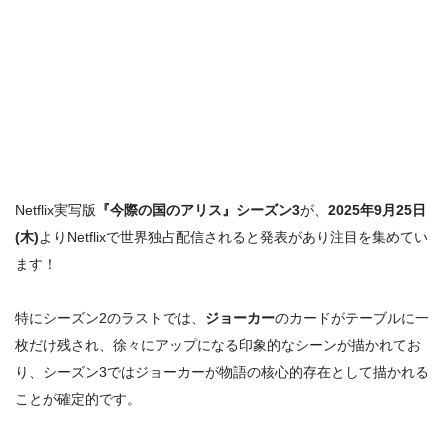
Netflix実写版
『今際の国のアリス』シーズン3
が、
2025年9月25日
(木)
よりNetflixで世界独占配信されると発表があり注目を集めてい
ます！
特にシーズン2のラストでは、
ジョーカー
のカードがテーブルに一
枚だけ残され、徐々にアップになる印象的なシーンが描かれてお
り、シーズン3では
ジョーカーが物語の核心的存在
として描かれる
ことが確定的です。