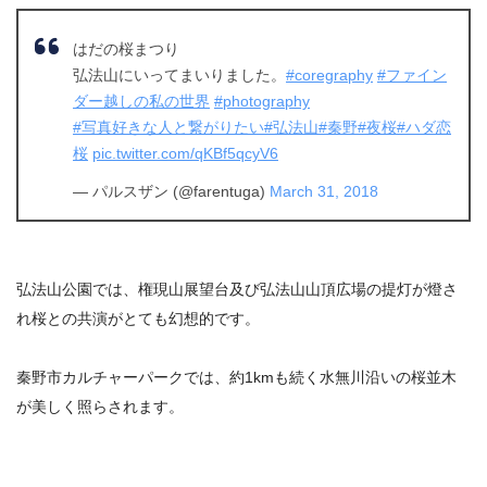
はだの桜まつり
弘法山にいってまいりました。
#coregraphy
#ファイン
ダー越しの私の世界
#photography
#写真好きな人と繋がりたい
#弘法山
#秦野
#夜桜
#ハダ恋
桜
pic.twitter.com/qKBf5qcyV6
— パルスザン (@farentuga)
March 31, 2018
弘法山公園では、権現山展望台及び弘法山山頂広場の提灯が燈さ
れ桜との共演がとても幻想的です。
秦野市カルチャーパークでは、約1kmも続く水無川沿いの桜並木
が美しく照らされます。