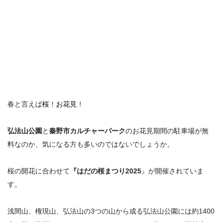
春と言えば
桜
！
お花見
！
弘法山公園
と
秦野市カルチャーパーク
のお花見期間の駐車場が無
料なのか
、気になる方も多いのではないでしょうか。
桜の開花に合わせて
『はだの桜まつり2025
』が開催されていま
す。
浅間山、権現山、弘法山の3つの山から成る弘法山公園には約1400