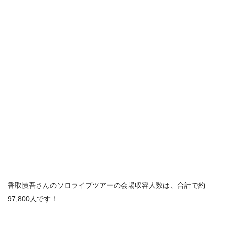
香取慎吾さんのソロライブツアーの会場収容人数は、合計で
約
97,800人
です！