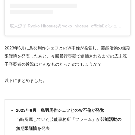
広末涼子 Ryoko Hirosue(@ryoko_hirosue_official)がシェアした投稿
2023年6月に鳥羽周作シェフとのＷ不倫が発覚し、芸能活動の無期
限謹慎を発表したあと、今回暴行容疑で逮捕されるまでの広末涼
子容疑者の近況はどんなものだったのでしょうか？
以下にまとめました。
2023年6月 鳥羽周作シェフとのＷ不倫が発覚
当時所属していた芸能事務所「フラーム」が
芸能活動の
無期限謹慎
を発表