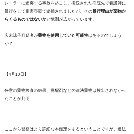
レーラーに追突する事故を起こし、搬送された病院先で看護師に
暴行をして傷害容疑で逮捕されましたが、その
暴行理由が薬物か
らくるものではないか
と憶測が広がっています。
広末涼子容疑者が
薬物を使用していた可能性
はあるのでしょう
か？
【4月10日】
任意の薬物検査の結果、
覚醒剤などの違法薬物は検出されなかっ
た
ことが判明
ここから警察はより詳細な本鑑定をするということですが、違法