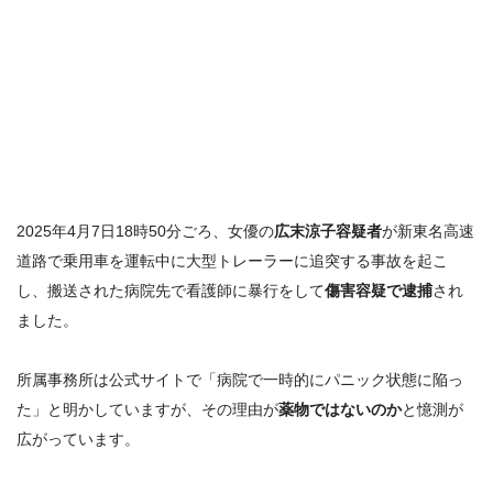
2025年4月7日18時50分ごろ、女優の
広末涼子容疑者
が新東名高速
道路で乗用車を運転中に大型トレーラーに追突する事故を起こ
し、
搬送された病院先で看護師に暴行をして
傷害容疑で逮捕
され
ました。
所属事務所は公式サイトで「病院で一時的にパニック状態に陥っ
た」と明かしていますが、その理由が
薬物ではないのか
と憶測が
広がっています。