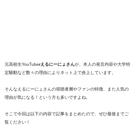
元高校生YouTube
rえるにーにょさん
が、
本人の発言内容
や
大学特
定騒動
など数々の理由によりネット上で炎上しています。
そんなえるにーにょさんの
視聴者層やファンの特徴
、また
人気の
理由
が気になる！という方も多いですよね。
そこで今回は以下の内容で記事をまとめたので、ぜひ最後までご
覧ください！