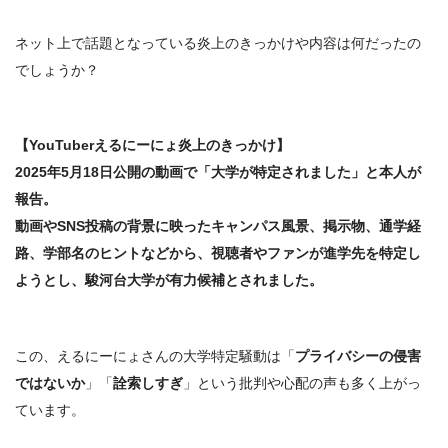
ネット上で話題となっている炎上のきっかけや内容は何だったの
でしょうか？
【YouTuberえるにーにょ炎上のきっかけ】
2025年5月18日公開の動画で「
大学が特定されました
」と本人が
報告。
動画やSNS投稿の背景に映ったキャンパス風景、掲示物、通学経
路、学部名のヒントなどから、視聴者やファンが進学先を特定し
ようとし、
駿河台大学
が有力候補とされました。
この、えるにーにょさんの大学特定騒動は「
プライバシーの侵害
ではないか
」「
詮索しすぎ
」という批判や心配の声も多く上がっ
ています。