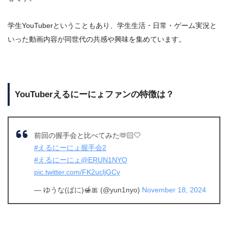
学生YouTuberということもあり、学生生活・日常・ゲーム実況と
いった動画内容が同世代の共感や興味を集めています。
YouTuberえるにーにょファンの特徴は？
前回の握手会と比べてみた🫶🏻🤍
#えるにーにょ握手会2
#えるにーにょ
@ERUN1NYO
pic.twitter.com/FK2ucljGCy
— ゆうな(ぱに)🍯🎀 (@yun1nyo)
November 18, 2024