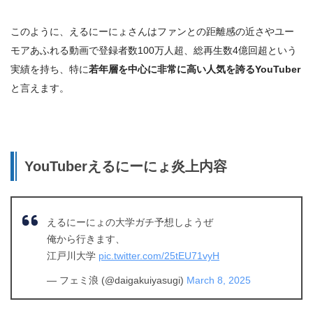
このように、えるにーにょさんはファンとの距離感の近さやユー
モアあふれる動画で登録者数100万人超、総再生数4億回超という
実績を持ち、特に
若年層を中心に非常に高い人気を誇るYouTuber
と言えます。
YouTuberえるにーにょ炎上内容
えるにーにょの大学ガチ予想しようぜ
俺から行きます、
江戸川大学
pic.twitter.com/25tEU71vyH
— フェミ浪 (@daigakuiyasugi)
March 8, 2025