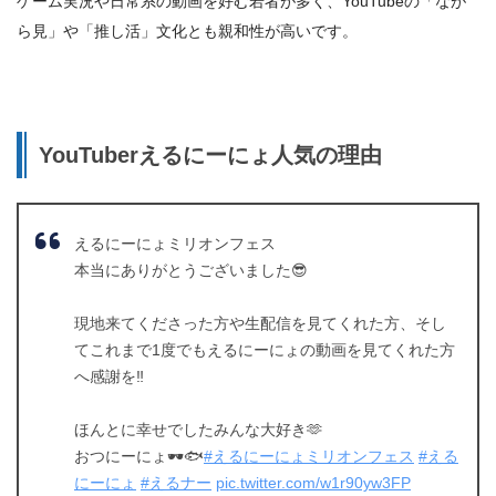
ゲーム実況や日常系の動画を好む若者が多く、YouTubeの「なが
ら見」や「推し活」文化とも親和性が高いです。
YouTuberえるにーにょ人気の理由
えるにーにょミリオンフェス
本当にありがとうございました😎
現地来てくださった方や生配信を見てくれた方、そし
てこれまで1度でもえるにーにょの動画を見てくれた方
へ感謝を‼️
ほんとに幸せでしたみんな大好き🫶
おつにーにょ🕶🐟
#えるにーにょミリオンフェス
#える
にーにょ
#えるナー
pic.twitter.com/w1r90yw3FP