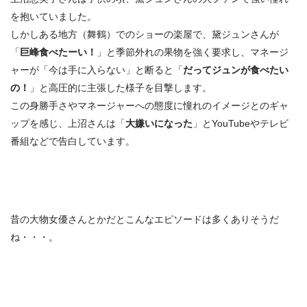
を抱いていました。
しかしある地方（舞鶴）でのショーの楽屋で、黛ジュンさんが
「
巨峰食べたーい！
」と
季節外れの果物を強く要求
し、マネージ
ャーが「今は手に入らない」と断ると「
だってジュンが食べたい
の！
」と高圧的に主張した様子を目撃します。
この身勝手さやマネージャーへの態度に憧れのイメージとのギャ
ップを感じ、上沼さんは「
大嫌いになった
」とYouTubeやテレビ
番組などで告白しています。
昔の大物女優さんとかだとこんなエピソードは多くありそうだ
ね・・・。