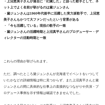
・上沼恵美子さんが過去に「
幻滅した
」と語った歌手として、ネ
ット上でよく名前が挙がるのは黛ジュンさん
・黛ジュンさんは1960年代後半に活躍した実力派歌手で、上沼恵
美子さんもかつて大ファンだったという背景がある
・「今も活躍している」
現役の歌手
の一致
・黛ジュンさんの活躍時期と上沼真平さんのプロデューサー・デ
ィレクターの活動時期と一致
これらの理由が挙げられます。
ただ、調べたところ
黛ジュンさんが北海道でイベントをいつして
いたかなどの詳細情報は特に見つからず、また上沼真平さんと黛
ジュンさんの間に具体的な仕事上の直接的なつながりや共演・プ
ロデュース事例を示す情報は確認できませんでした。