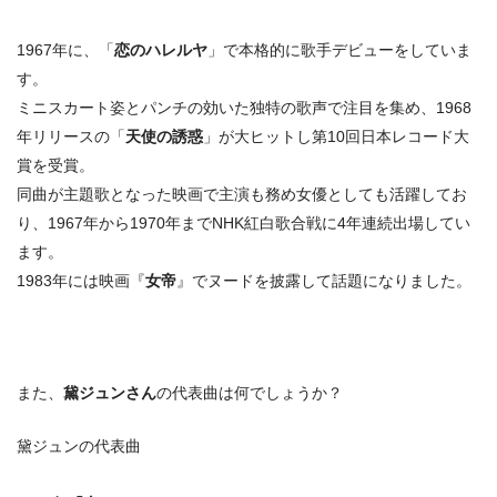
1967年に、「
恋のハレルヤ
」で本格的に歌手デビューをしていま
す。
ミニスカート姿とパンチの効いた独特の歌声で注目を集め、1968
年リリースの「
天使の誘惑
」が大ヒットし第10回日本レコード大
賞を受賞。
同曲が主題歌となった映画で主演も務め女優としても活躍してお
り、1967年から1970年までNHK
紅白歌合戦に4年連続出場してい
ます。
1983年には映画『
女帝
』でヌードを披露して話題になりました。
また、
黛ジュンさん
の代表曲は何でしょうか？
黛ジュンの代表曲