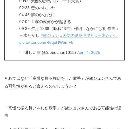
00:00 天使の誘惑（レコード大賞）
02:33 恋のハレルヤ
04:45 霧のかなたに
07:02 土曜の夜何かが起きる
09:39 夕月 1968（昭和43年）作詞：なかにし礼 作曲：
三木たかし
#黛ジュン
#天使の誘惑
#夕月
#三木たかし
pic.twitter.com/ReqeHW5mF5
— 淋しい雲 (@debuchan1018)
April 4, 2025
それでは
なぜ「高慢な振る舞いをした歌手」が黛ジュンさんであ
る可能性があると言えるのでしょうか？
「高慢な振る舞いをした歌手」が黛ジュンさんである可能性の理
由