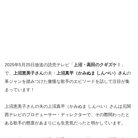
2025年5月25日放送の読売テレビ「
上沼・高田のクギズケ！
」
で、
上沼恵美子さん
の夫・
上沼真平（かみぬま しんぺい）さん
の
革ジャンを踏みつけた傲慢な歌手のエピソード
を話して注目が集
まっています！
上沼恵美子さんの夫の上沼真平（かみぬま しんぺい）さんは元関
西テレビのプロデューサー・ディレクターで、その際関わった
と
ある歌手の態度があまりにも生意気だった
と明かしています。