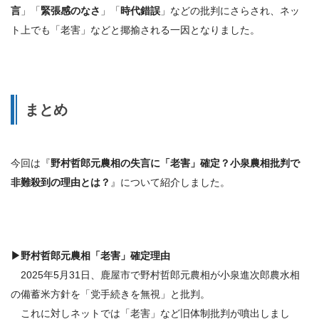
言
」「
緊張感のなさ
」「
時代錯誤
」などの批判にさらされ、ネッ
ト上でも「
老害
」などと揶揄される一因となりました。
まとめ
今回は『
野村哲郎元農相の失言に「老害」確定？小泉農相批判で
非難殺到の理由とは？
』について紹介しました。
▶
野村哲郎元農相「老害」確定
理由
2025年5月31日、鹿屋市で野村哲郎元農相が小泉進次郎農水相
の備蓄米方針を「党手続きを無視」と批判。
これに対しネットでは「老害」など旧体制批判が噴出しまし