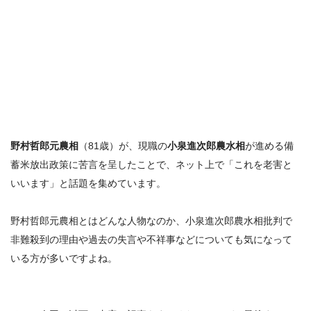
野村哲郎元農相
（81歳）が、現職の
小泉進次郎農水相
が進める
備
蓄米放出政策に苦言を呈した
ことで、ネット上で「
これを老害と
いいます
」と話題を集めています。
野村哲郎元農相とはどんな人物なのか
、小泉進次郎農水相批判で
非難殺到の理由
や
過去の失言や不祥事
などについても気になって
いる方が多いですよね。