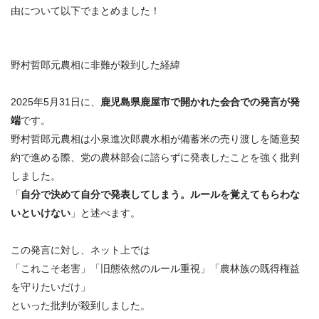
由について以下でまとめました！
野村哲郎元農相に非難が殺到した経緯
2025年5月31日に、
鹿児島県鹿屋市で開かれた会合での発言が発
端
です。
野村哲郎元農相は小泉進次郎農水相が備蓄米の売り渡しを随意契
約で進める際、党の農林部会に諮らずに発表したことを強く批判
しました。
「
自分で決めて自分で発表してしまう。ルールを覚えてもらわな
いといけない
」と述べます。
この発言に対し、ネット上では
「
これこそ老害
」「
旧態依然のルール重視
」「
農林族の既得権益
を守りたいだけ
」
といった批判が殺到しました。