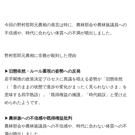
今回の野村哲郎元農相の発言は特に、農林部会や農林族議員への
不信感や、時代に合わない体質への不満が噴出しました。
野村哲郎元農相に非難が殺到した理由
▶
旧態依然・ルール重視の姿勢への反発
若手閣僚の政策決定プロセスに異議を唱える姿勢が「旧態依然
（「昔のままの状態で進歩や変化がまったく見られないさま」を
意味する四字熟語）」「既得権益の擁護」「時代錯誤」と受け止
められたようです。
▶
農林族への不信感や既得権益批判
農林部会や農林族議員への不信感や、時代に合わない体質への不
満が噴出しました。