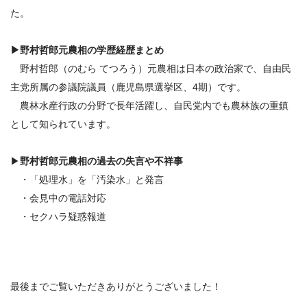
た。
▶
野村哲郎元農相の学歴経歴まとめ
野村哲郎（のむら てつろう）元農相は日本の政治家で、自由民
主党所属の参議院議員（鹿児島県選挙区、4期）です。
農林水産行政の分野で長年活躍し、自民党内でも農林族の重鎮
として知られています。
▶
野村哲郎元農相
の過去の失言や不祥事
・「処理水」を「汚染水」と発言
・会見中の電話対応
・セクハラ疑惑報道
最後までご覧いただきありがとうございました！