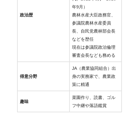
年9月）
政治歴
農林水産大臣政務官、
参議院農林水産委員
長、自民党農林部会長
などを歴任
現在は参議院政治倫理
審査会長なども務める
JA（農業協同組合）出
得意分野
身の実務家で、農業政
策に精通
菜園作り、読書、ゴル
趣味
フ中継や落語鑑賞