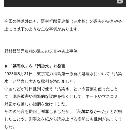
今回の件以外にも、野村哲郎元農相（農水相）の過去の失言や炎
上には以下のような主な事例があります。
野村哲郎元農相の過去の失言や炎上事例
▶
「処理水」を「汚染水」と発言
2023年8月31日、東京電力福島第一原発の処理水について「
汚染
水
」と発言し大きな批判を浴びました。
中国などが対日批判で使う「汚染水」
という言葉を使ったこと
で、風評被害や国際的な誤解を招くとして、ネットやマスコミ、
野党から厳しい指摘を受けました。
その後発言を撤回し謝罪しましたが、「
記憶になかった
」と釈明
したことや、謝罪文を紙から読み上げる姿勢にも批判が集まりま
した。