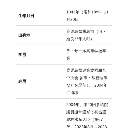
1943年（昭和18年）11
生年月日
月20日
鹿児島県霧島市（旧・
出身地
姶良郡隼人町）
ラ・サール高等学校卒
学歴
業
鹿児島県農業協同組合
中央会 参事・常務理事
経歴
などを歴任し、2004年
に退職
2004年、第20回参議院
議員通常選挙で初当選
農林水産大臣（第67
代、2022年8月～2023