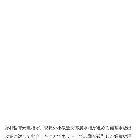
野村哲郎元農相が、現職の小泉進次郎農水相が進める備蓄米放出
政策に対して批判したことでネット上で非難が殺到した経緯や理