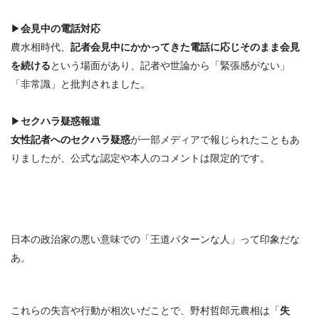
▶
会見中の電話対応
農水相時代、
記者会見中にかかってきた電話に応じそのまま会見
を続ける
という場面があり、記者や世論から「
緊張感がない
」
「
非常識
」と批判されました。
▶
セクハラ疑惑報道
女性記者へのセクハラ疑惑
が一部メディアで報じられたこともあ
りましたが、公式な認定や本人のコメントは限定的です。
日本の政治家の悪い意味での「王道パターンな人」って印象だな
あ。
これらの失言や行動が相次いだことで、野村哲郎元農相は「
失