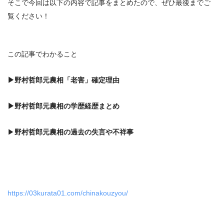
そこで今回は以下の内容で記事をまとめたので、ぜひ最後までご
覧ください！
この記事でわかること
▶
野村哲郎元農相「老害」確定
理由
▶
野村哲郎元農相の学歴経歴まとめ
▶
野村哲郎元農相
の過去の失言や不祥事
https://03kurata01.com/chinakouzyou/