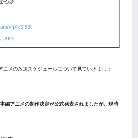
💞🌈
.com/VrjXkSI83t
4, 2025
アニメの放送スケジュールについて見ていきましょ
作本編アニメの
制作決定
が公式発表されましたが、現時