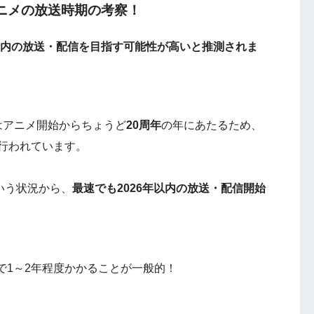
ニメの放送時期の考察！
6年内の放送・配信を目指す可能性が高い
と推測されま
年はアニメ開始からちょうど
20周年
の年にあたるため、
行われています。
いう状況から、
最速でも2026年以内の放送・配信開始
で
1～2年程度
かかることが一般的！