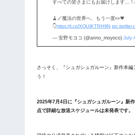
すべての皆さまにもお届けします…！🎁
🧹🪄魔法の世界へ、もう一度🍬💗
👇
https://t.co/XQUIKTRH9N
pic.twitter
— 安野モヨコ (@anno_moyoco)
July 
さっそく、『シュガシュガルーン』新作本編
う！
2025年7月4日に『シュガシュガルーン』新
点で詳細な放送スケジュールは
未発表
です。