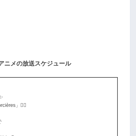
アニメの放送スケジュール
✨
ières」🧙‍♀️
で