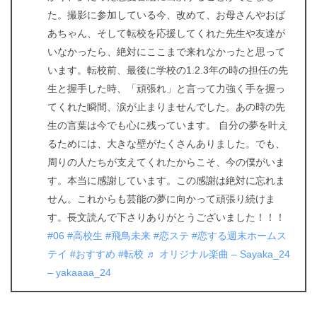
た。撮影に参加している今、改めて、お母さんやおば
あちゃん、そして転校を応援してくれた先生や友達が
いなかったら、絶対にここまで来れなかったと思って
います。転校前、最後に学校の1.2.3年の時の担任の先
生と握手した時、「頑張れ」と言って力強く手を握っ
てくれた瞬間、涙が止まりませんでした。あの時の先
生の言葉は今でも心に残っています。 自分の夢を叶え
るためには、大きな壁がたくさんありました。でも、
周りの人たちが支えてくれたからこそ、今の僕がいま
す。本当に感謝しています。この感謝は絶対に忘れま
せん。これからも芸能の夢に向かって頑張り続けま
す。長文読んで下さりありがとうございました！！！
#06
#高校生
#飛鳥未来
#恋ステ
#恋する週末ホームス
テイ
#おすすめ
#転校
♬ オリジナル楽曲 – Sayaka_24
– yakaaaa_24