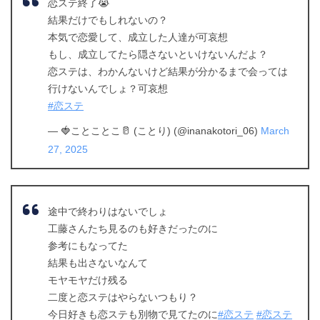
恋ステ終了😭
結果だけでもしれないの？
本気で恋愛して、成立した人達が可哀想
もし、成立してたら隠さないといけないんだよ？
恋ステは、わかんないけど結果が分かるまで会っては
行けないんでしょ？可哀想
#恋ステ
— 🍓ことことこ🥛 (ことり) (@inanakotori_06)
March
27, 2025
途中で終わりはないでしょ
工藤さんたち見るのも好きだったのに
参考にもなってた
結果も出さないなんて
モヤモヤだけ残る
二度と恋ステはやらないつもり？
今日好きも恋ステも別物で見てたのに
#恋ステ
#恋ステ