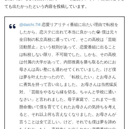
ても出たかったという内容を投稿しています。
@daichi.7l4
恋愛リアリティ番組に出たい理由で転校を
したから、恋ステに出れて本当に良かった😭 僕は元々
全日制の私立高校に通っていて、そこの高校は「芸能
活動禁止」という校則があって、恋愛番組に出ること
は転校しない限り、不可能でした。しかも、その高校
は付属の大学があって、内部推薦を勝ち取るためにお
母さんは高い塾にも通わせてくれていました。けど僕
は夢を叶えたかったので、「転校したい」とお母さん
に勇気を持って言い出しました。 お母さんは当然猛反
対。「芸能をやるなら縁を切る。ちゃんと学校に通い
なさい」と言われました。母子家庭で、これまで一生
懸命働いて僕を育ててくれたお母さんの気持ちを考え
ると、それ以上何も言えなくなりました。お母さんが
言うことは全て正しい。けど、それでも僕は夢を諦め