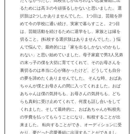
たくなかったし、高校生しか出られない恋愛番組に出
るためには高３の今頑張るしかないと思いました。 選
択肢は2つしかありませんでした。 1つ目は、芸能を辞
めて今の学校に通い続け、実家で暮らすこと。 2つ目
は、芸能活動を続けるために退学をし、家族とは縁を
切ること。(転校する選択肢はありませんでした。) 悩
んで悩んで、最終的には「家を出るしかないのかもし
れない」と思い始めていました。母子家庭で男3人兄弟
の末っ子の僕を大切に育ててくれて、そのお母さんを
裏切るのは本当に心が痛かったけど、どうしても自分
の夢を諦めたくありませんでした。 そんな時、おばあ
ちゃんが僕とお母さんの間に入ってくれました。おば
あちゃんは僕の気持ちも、お母さんの気持ちも、どち
らも真剣に受け止めてくれて、何度も話し合いをして
くれました。そして最終的に、おばあちゃんが転校先
の学費を払ってもらうことになり、転校することが出
来ました。 転向することができ、オーディションに受
かり、夢だった恋愛番組に出演することができまし