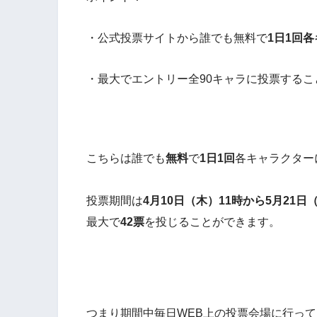
・公式投票サイトから誰でも
無料
で
1日1回
・最大でエントリー全90キャラに投票するこ
こちらは
誰でも
無料
で
1日1回
各キャラクター
投票期間は
4月10日（木）11時から5月21日
最大で
42票
を投じることができます。
つまり期間中毎日WEB上の投票会場に行って