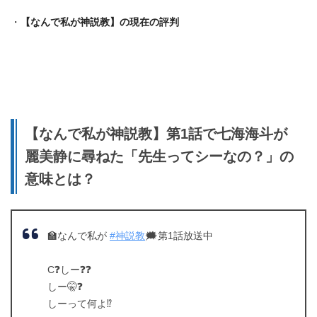
・
【なんで私が神説教】
の現在の評判
【なんで私が神説教】第1話で七海海斗が
麗美静に尋ねた「先生ってシーなの？」の
意味とは？
🏫なんで私が
#神説教
🗯️第1話放送中
C❓しー❓❓
しー🤫❓
しーって何よ⁉️