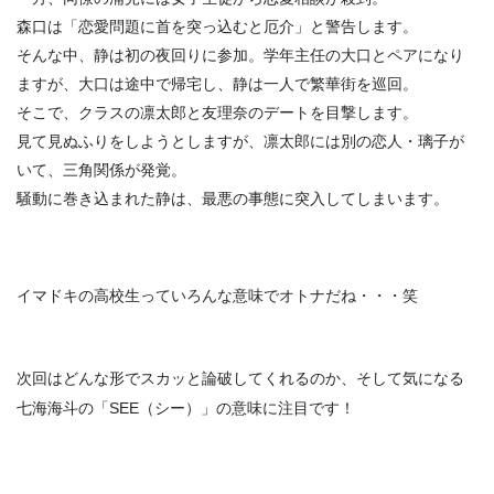
森口は「恋愛問題に首を突っ込むと厄介」と警告します。
そんな中、静は初の夜回りに参加。学年主任の大口とペアになり
ますが、大口は途中で帰宅し、静は一人で繁華街を巡回。
そこで、クラスの凛太郎と友理奈のデートを目撃します。
見て見ぬふりをしようとしますが、凛太郎には別の恋人・璃子が
いて、三角関係が発覚。
騒動に巻き込まれた静は、最悪の事態に突入してしまいます。
イマドキの高校生っていろんな意味でオトナだね・・・笑
次回はどんな形でスカッと論破してくれるのか、そして気になる
七海海斗の「SEE（シー）」の意味に注目です！