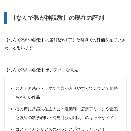
【なんで私が神説教】の現在の評判
【なんで私が神説教】の第1話が終了した時点での
評価
を見ていき
たいと思います！
【なんで私が神説教】ポジティブな意見
スカッと系のドラマで内容が入りやすくて見ていて気持
ちがいい作品！
心の声に共感大な主人公・麗美静（広瀬アリス）や正義
感強めの数学教師・
浦見
（渡辺翔太）のキャラがイイ！
コメディとシリアスのバランスがちょうどいい！