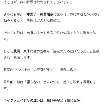
うとせず、静の行動は批判されてしまいます。
さらに彩華が
一軍女子・綿貫陽奈
に操られ、静に脅迫まがいの行
動をとるなど、事態はどんどん複雑に。
それでも
静は、自身のネット検索で得た知識をもとに陽奈を論
破。
しかし
校長・京子
に静の説教が「論破のためだけだった」と指摘
され、葛藤します。
教室内でも生徒たちの空気が変化し、陽奈は孤立。
最終的に静は「
謝らない
」と言い切り、堂々と説教を展開しま
す。
「
イジメとイジリの違いは、受け手がどう感じるか
」