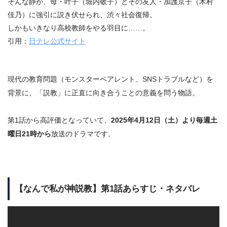
そんな静が、母・
叶子
（堀内敬子）とその友人・
加護
京子
（木村
佳乃）に強引に説き伏せられ、渋々社会復帰。
しかもいきなり高校教師をやる羽目に……。
引用：
日テレ公式サイト
現代の教育問題（モンスターペアレント、SNSトラブルなど）を
背景に、「説教」に正直に向き合うことの意義を問う物語。
第1話から高評価となっていて、
2025年4月12日（土）より毎週土
曜日21時から
放送のドラマです。
【なんで私が神説教】第1話あらすじ・ネタバレ