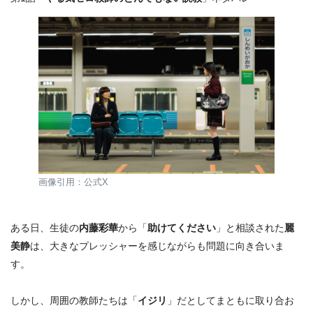
画像引用：公式X
ある日、生徒の
内藤彩華
から「
助けてください
」と相談された
麗
美静
は、大きなプレッシャーを感じながらも問題に向き合いま
す。
しかし、周囲の教師たちは「
イジリ
」だとしてまともに取り合お