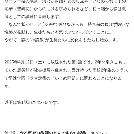
​リーダー格の陽奈（清乃あさ姫）との対立や、いじめられっ子の
彩華（豊嶋花）からの助けを求められるなど、初っ端から静は教
師としての試練に直面します。
​「なんで私が!?」と心の中で叫びながらも、持ち前の負けず嫌いな
性格が発動し、生徒たちと本気でぶつかっていくことに。​
やがて、静の“神説教”が生徒たちに変化をもたらし始めます。
2025年4月12日（土）に放送された第1話では、
2年間引きこもっ
ていた麗美静が社会復帰を促され、受け持った高校2年生のクラス
で早速学園ドラマ定番の『いじめ問題』に関わることになりま
す。
以下は第1話のネタバレです。
第1話
「やる気ゼロ教師のとんでもない説教
」ネタバレ