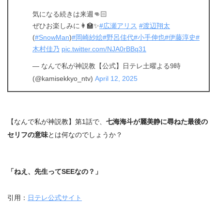
気になる続きは来週👊🏻
ぜひお楽しみに👩‍🏫✨
#広瀬アリス
#渡辺翔太
(
#SnowMan
)
#岡崎紗絵
#野呂佳代
#小手伸也
#伊藤淳史
#
木村佳乃
pic.twitter.com/NJA0rBBq31
— なんで私が神説教【公式】日テレ土曜よる9時
(@kamisekkyo_ntv)
April 12, 2025
【なんで私が神説教】第1話で、
七海海斗が麗美静に尋ねた
最後の
セリフの意味
とは何なのでしょうか？
「ねえ、先生って
SEE
なの？」
引用：
日テレ公式サイト