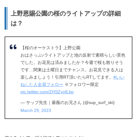
上野恩賜公園の桜のライトアップの詳細
は？
【桜のオーケストラ】上野公園
おはさっぷ♪ライトアップと池の反射で素晴らしい景色
でした。お花見は済みましたか？今週で桜も散りそう
です…関東は土曜日までチャンス。お花見できる人は
楽しみましょう！引用RT頂いたらRTしてます。
#いい
ねした人全員フォロー
※フォロワー限定
pic.twitter.com/ZHSZyofLbp
— サップ先生｜薔薇のお兄さん (@sup_surf_ski)
March 29, 2023