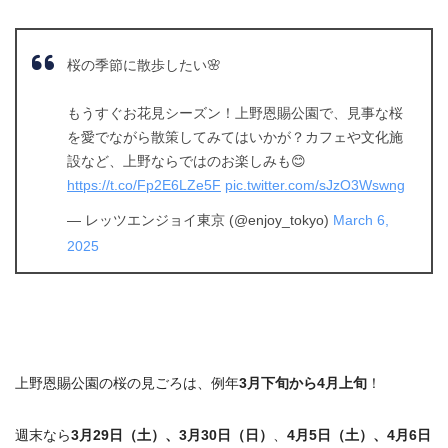
桜の季節に散歩したい🌸
もうすぐお花見シーズン！上野恩賜公園で、見事な桜
を愛でながら散策してみてはいかが？カフェや文化施
設など、上野ならではのお楽しみも😊
https://t.co/Fp2E6LZe5F
pic.twitter.com/sJzO3Wswng
— レッツエンジョイ東京 (@enjoy_tokyo)
March 6,
2025
上野恩賜公園の桜の見ごろは、例年
3月下旬から4月上旬
！
週末なら
3月29日（土）、3月30日（日）
、
4月5日（土）、4月6日