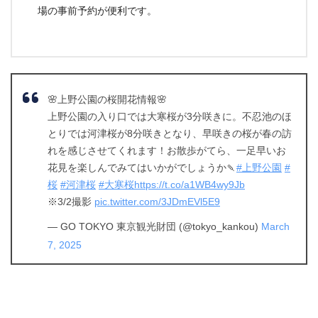
場の事前予約が便利です。
🌸上野公園の桜開花情報🌸
上野公園の入り口では大寒桜が3分咲きに。不忍池のほ
とりでは河津桜が8分咲きとなり、早咲きの桜が春の訪
れを感じさせてくれます！お散歩がてら、一足早いお
花見を楽しんでみてはいかがでしょうか🍡
#上野公園
#
桜
#河津桜
#大寒桜
https://t.co/a1WB4wy9Jb
※3/2撮影
pic.twitter.com/3JDmEVl5E9
— GO TOKYO 東京観光財団 (@tokyo_kankou)
March
7, 2025