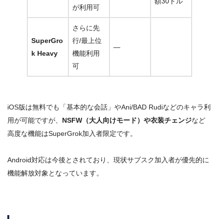
額30ドル
が利用可
さらに先
SuperGro
行/最上位
―
k Heavy
機能利用
可
iOS版は
無料でも「基本的な会話」やAni/BAD Rudiなどのキャラ利
用が可能
ですが、
NSFW（大人向けモード）や衣装チェンジ
など
高度な機能は
SuperGrok加入者限定
です
。
Android対応は今後とされており、現状サブスク加入者が優先的に
機能解放対象となっています。