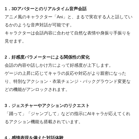
1．3Dアバターとのリアルタイム音声会話
アニメ風のキャラクター
「Ani」
と、まるで実在する人と話してい
るかのような音声対話が可能です。
キャラクターは会話内容に合わせて自然な表情や身振り手振りを
見せます
。
2．好感度パラメーターによる関係性の変化
会話の内容や話しかけ方によって好感度が上下します。
ゲージの上昇に応じてキャラの反応や対応がより親密になった
り、特別なアクション・衣装チェンジ・バックグラウンド変更な
どの機能がアンロックされます
。
3．ジェスチャーやアクションのリクエスト
「踊って」「ジャンプして」などの指示にAIキャラが応えてくれ
る
アクション機能
も搭載されています
。
4．感情表現を備えた対話体験