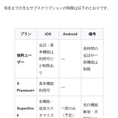
現在までの主なサブスクリプションの制限は以下のとおりです。
プラン
iOS
Android
備考
会話・基
長時間の
本機能は
無料ユー
会話や一
利用可だ
―
ザー
部機能は
が制限あ
制限
り
X
基本機能
―
Premium+
利用可
全機能・
先行機能
SuperGro
追加カス
一部のみ
解放・月
k
タマイズ
（予定）